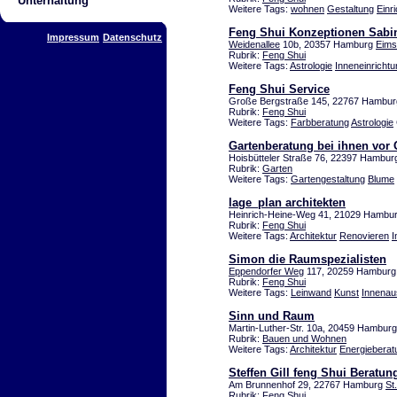
Unterhaltung
Weitere Tags:
wohnen
Gestaltung
Einr
Feng Shui Konzeptionen Sabi
Impressum
Datenschutz
Weidenallee
10b, 20357 Hamburg
Eims
Rubrik:
Feng Shui
Weitere Tags:
Astrologie
Inneneinrichtu
Feng Shui Service
Große Bergstraße 145, 22767 Hambu
Rubrik:
Feng Shui
Weitere Tags:
Farbberatung
Astrologie
Gartenberatung bei ihnen vor 
Hoisbütteler Straße 76, 22397 Hambur
Rubrik:
Garten
Weitere Tags:
Gartengestaltung
Blume
lage_plan architekten
Heinrich-Heine-Weg 41, 21029 Hambu
Rubrik:
Feng Shui
Weitere Tags:
Architektur
Renovieren
I
Simon die Raumspezialisten
Eppendorfer Weg
117, 20259 Hambur
Rubrik:
Feng Shui
Weitere Tags:
Leinwand
Kunst
Innena
Sinn und Raum
Martin-Luther-Str. 10a, 20459 Hambur
Rubrik:
Bauen und Wohnen
Weitere Tags:
Architektur
Energieberat
Steffen Gill feng Shui Beratu
Am Brunnenhof 29, 22767 Hamburg
St.
Rubrik:
Feng Shui