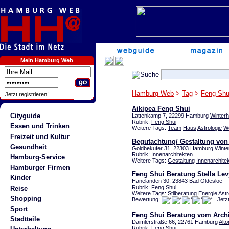
Mein Hamburg Web
Hamburg Web
>
Tag
>
Feng-Shu
Jetzt registrieren!
Aikipea Feng Shui
Cityguide
Lattenkamp 7, 22299 Hamburg
Winter
Rubrik:
Feng Shui
Essen und Trinken
Weitere Tags:
Team
Haus
Astrologie
W
Freizeit und Kultur
Begutachtung/ Gestaltung vo
Gesundheit
Goldbekufer
31, 22303 Hamburg
Winte
Rubrik:
Innenarchitekten
Hamburg-Service
Weitere Tags:
Gestaltung
Innenarchite
Hamburger Firmen
Feng Shui Beratung Stella Lev
Kinder
Hanelanden 30, 23843 Bad Oldesloe
Rubrik:
Feng Shui
Reise
Weitere Tags:
Stilberatung
Energie
Astr
Shopping
Bewertung:
Jetz
Sport
Feng Shui Beratung vom Archi
Stadtteile
Daimlerstraße 66, 22761 Hamburg
Alto
Rubrik:
Feng Shui