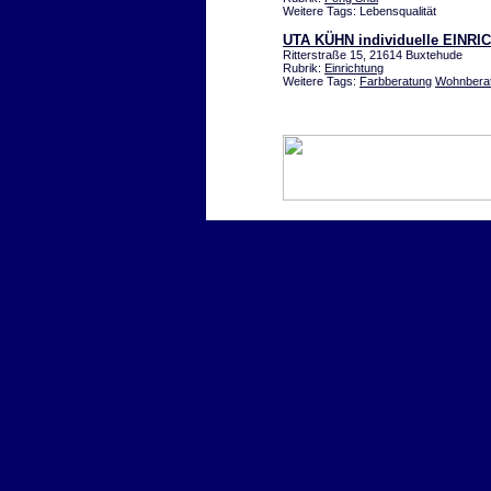
Weitere Tags: Lebensqualität
UTA KÜHN individuelle EIN
Ritterstraße 15, 21614 Buxtehude
Rubrik:
Einrichtung
Weitere Tags:
Farbberatung
Wohnbera