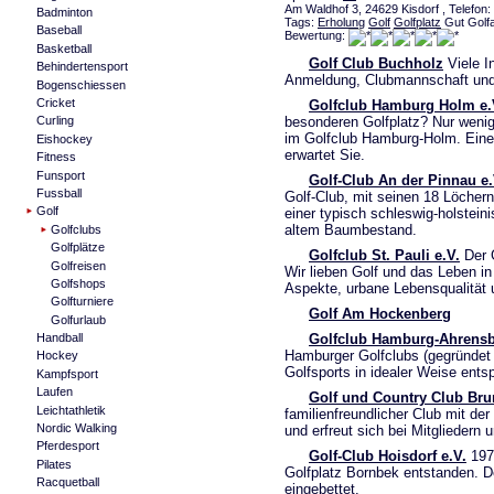
Am Waldhof 3, 24629 Kisdorf , Telefon: 
Badminton
Tags:
Erholung
Golf
Golfplatz
Gut Golf
Baseball
Bewertung:
Basketball
Golf Club Buchholz
Viele I
Behindertensport
Anmeldung, Clubmannschaft und
Bogenschiessen
Cricket
Golfclub Hamburg Holm e.
besonderen Golfplatz? Nur wenig
Curling
im Golfclub Hamburg-Holm. Ein
Eishockey
erwartet Sie.
Fitness
Funsport
Golf-Club An der Pinnau e.
Fussball
Golf-Club, mit seinen 18 Löchern
Golf
einer typisch schleswig-holstein
altem Baumbestand.
Golfclubs
Golfplätze
Golfclub St. Pauli e.V.
Der G
Golfreisen
Wir lieben Golf und das Leben in
Golfshops
Aspekte, urbane Lebensqualität 
Golfturniere
Golf Am Hockenberg
Golfurlaub
Golfclub Hamburg-Ahrens
Handball
Hamburger Golfclubs (gegründet
Hockey
Golfsports in idealer Weise entsp
Kampfsport
Laufen
Golf und Country Club Bru
Leichtathletik
familienfreundlicher Club mit d
Nordic Walking
und erfreut sich bei Mitgliedern 
Pferdesport
Golf-Club Hoisdorf e.V.
1976
Pilates
Golfplatz Bornbek entstanden. D
Racquetball
eingebettet.