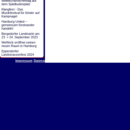
Weltfischbrötchentag auf
dem Spielbudenplatz
Klangfest - Das
Musikfestival für Kinder auf
Kampnagel
Hamburg United –
gemeinsam füreinander
handeln!
Bergedorfer Landmarkt am
23. + 24. September 2023
WeWork eröffnet seinen
neuen Raum in Hamburg
Eppendorfer
Landstrassenfest 2024
Impressum
Datenschutz