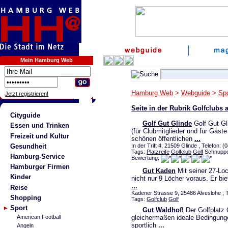
Mein Hamburg Web
Hamburg Web
>
Webguide
>
Spo
Jetzt registrieren!
Seite in der Rubrik Golfclubs
Cityguide
Golf Gut Glinde
Golf Gut Gl
Essen und Trinken
(für Clubmitglieder und für Gäs
Freizeit und Kultur
schönen öffentlichen
...
Gesundheit
In der Trift 4, 21509 Glinde , Telefon: 
Tags:
Platzreife
Golfclub
Golf
Schnupper
Hamburg-Service
Bewertung:
Hamburger Firmen
Gut Kaden
Mit seiner 27-Lo
Kinder
nicht nur 9 Löcher voraus. Er bi
...
Reise
Kadener Strasse 9, 25486 Alveslohe , 
Shopping
Tags:
Golfclub
Golf
Sport
Gut Waldhof!
Der Golfplatz 
gleichermaßen ideale Bedingunge
American Football
sportlich
...
Angeln