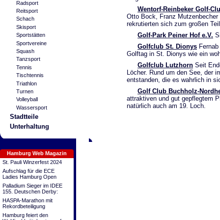
Radsport
Wentorf-Reinbeker Golf-Cl
Reitsport
Otto Bock, Franz Mutzenbecher u
Schach
rekrutierten sich zum großen Te
Skisport
Golf-Park Peiner Hof e.V.
Si
Sportstätten
Sportvereine
Golfclub St. Dionys
Fernab 
Squash
Golftag in St. Dionys wie ein wo
Tanzsport
Golfclub Lutzhorn
Seit Ende
Tennis
Löcher. Rund um den See, der im 
Tischtennis
entstanden, die es wahrlich in s
Triathlon
Golf Club Buchholz-Nordhe
Turnen
attraktiven und gut gepflegtem P
Volleyball
natürlich auch am 19. Loch.
Wassersport
Stadtteile
Unterhaltung
Hamburg Web Magazin
St. Pauli Winzerfest 2024
Aufschlag für die ECE
Ladies Hamburg Open
Palladium Sieger im IDEE
155. Deutschen Derby:
HASPA-Marathon mit
Rekordbeteiligung
Hamburg feiert den