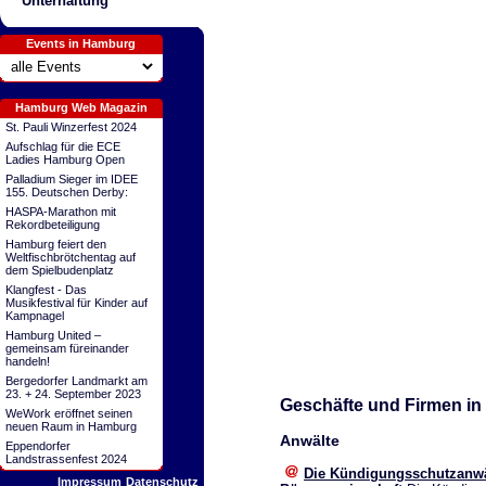
Unterhaltung
Events in Hamburg
Hamburg Web Magazin
St. Pauli Winzerfest 2024
Aufschlag für die ECE
Ladies Hamburg Open
Palladium Sieger im IDEE
155. Deutschen Derby:
HASPA-Marathon mit
Rekordbeteiligung
Hamburg feiert den
Weltfischbrötchentag auf
dem Spielbudenplatz
Klangfest - Das
Musikfestival für Kinder auf
Kampnagel
Hamburg United –
gemeinsam füreinander
handeln!
Bergedorfer Landmarkt am
23. + 24. September 2023
Geschäfte und Firmen in
WeWork eröffnet seinen
neuen Raum in Hamburg
Anwälte
Eppendorfer
Landstrassenfest 2024
Die Kündigungsschutzanwä
Impressum
Datenschutz