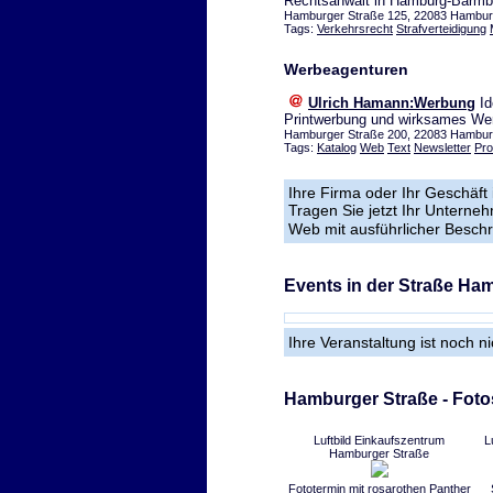
Rechtsanwalt in Hamburg-Barmb
Hamburger Straße 125, 22083 Hamburg
Tags:
Verkehrsrecht
Strafverteidigung
Werbeagenturen
Ulrich Hamann:Werbung
Id
Printwerbung und wirksames We
Hamburger Straße 200, 22083 Hamburg
Tags:
Katalog
Web
Text
Newsletter
Pro
Ihre Firma oder Ihr Geschäft 
Tragen Sie jetzt Ihr Unterne
Web mit ausführlicher Besch
Events in der Straße Ha
Ihre Veranstaltung ist noch n
Hamburger Straße - Foto
Luftbild Einkaufszentrum
L
Hamburger Straße
Fototermin mit rosarothen Panther