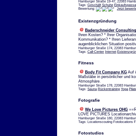
Hamburger Straße 19-47, 22083 Hambu
Tags:
Geschäft
Schuhe
Einkaufspass
Bewertung:
Jetzt bewert
Existenzgründung
Baderschneider Consulti
Ihren Kosten? * Ihrer Organisatio
Kommunikation? * Ihren Lieferan
augenblicklichen Situation posit
Hamburger Straße 174, 22083 Hamburg
Tags:
Call-Center
Internet
Existenzgrü
Fitness
Body Fit Company KG
Auf 
Maßstäbe in persönlicher und kom
Atmosphäre.
Hamburger Straße 178, 22083 Hamburg
Tags:
Sauna
Rückentraining
Yoga
Pilat
Fotografie
We Love Pictures OHG
==Ru
LOVE PICTURES Locationarchiv
Hamburger Straße 180, 22083 Hamburg
Tags: Locationscouting Fotolocations F
Fotostudios