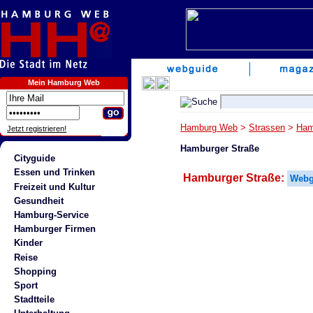
Mein Hamburg Web
Hamburg Web
>
Strassen
>
Ham
Jetzt registrieren!
Hamburger Straße
Cityguide
Essen und Trinken
Hamburger Straße:
Webg
Freizeit und Kultur
Gesundheit
Hamburg-Service
Hamburger Firmen
Kinder
Reise
Shopping
Sport
Stadtteile