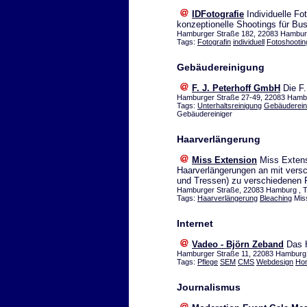
IDFotografie
Individuelle Fo
konzeptionelle Shootings für B
Hamburger Straße 182, 22083 Hamburg
Tags:
Fotografin
individuell
Fotoshootin
Gebäudereinigung
F. J. Peterhoff GmbH
Die F.
Hamburger Straße 27-49, 22083 Hamb
Tags:
Unterhaltsreinigung
Gebäuderein
Gebäudereiniger
Haarverlängerung
Miss Extension
Miss Extensi
Haarverlängerungen an mit vers
und Tressen) zu verschiedenen 
Hamburger Straße, 22083 Hamburg , T
Tags:
Haarverlängerung
Bleaching
Miss
Internet
Vadeo - Björn Zeband
Das H
Hamburger Straße 11, 22083 Hamburg 
Tags:
Pflege
SEM
CMS
Webdesign
Ho
Journalismus