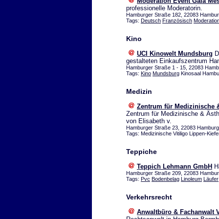
Moderation Event Gala Me
professionelle Moderatorin.
Hamburger Straße 182, 22083 Hamburg
Tags:
Deutsch
Französisch
Moderatio
Kino
UCI Kinowelt Mundsburg
Da
gestalteten Einkaufszentrum Ha
Hamburger Straße 1 - 15, 22083 Hambu
Tags:
Kino
Mundsburg
Kinosaal Hambu
Medizin
Zentrum für Medizinische 
Zentrum für Medizinische & Ästh
von Elisabeth v.
Hamburger Straße 23, 22083 Hambur
Tags: Medizinische Vitiligo Lippen-Ki
Teppiche
Teppich Lehmann GmbH
Ha
Hamburger Straße 209, 22083 Hamburg
Tags:
Pvc
Bodenbelag
Linoleum
Läufer
Verkehrsrecht
Anwaltbüro & Fachanwalt V