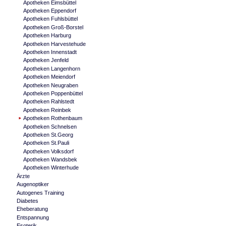
Apotheken Eimsbüttel
Apotheken Eppendorf
Apotheken Fuhlsbüttel
Apotheken Groß-Borstel
Apotheken Harburg
Apotheken Harvestehude
Apotheken Innenstadt
Apotheken Jenfeld
Apotheken Langenhorn
Apotheken Meiendorf
Apotheken Neugraben
Apotheken Poppenbüttel
Apotheken Rahlstedt
Apotheken Reinbek
Apotheken Rothenbaum
Apotheken Schnelsen
Apotheken St.Georg
Apotheken St.Pauli
Apotheken Volksdorf
Apotheken Wandsbek
Apotheken Winterhude
Ärzte
Augenoptiker
Autogenes Training
Diabetes
Eheberatung
Entspannung
Esoterik