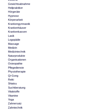
Gewichtsabnahme
Heilpraktiker
Hörgeräte
Hypnose
Körperarbeit
Krankengymnastik
Krankenhäuser
Krankenkassen
Lasik
Logopädie
Massage
Medizin
Medizintechnik
Naturprodukte
Organisationen
Osteopathie
Pflegedienste
Physiotherapie
Qi-Gong
Reiki
Shiatsu
Suchtberatung
Vitalstoffe
Vitamine
Yoga
Zahnersatz
Zahntechnik