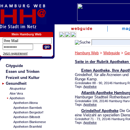
Mein Hamburg Web
Hamburg Web
>
Webguide
>
Ge
Jetzt registrieren!
Seite in der Rubrik Apothek
Cityguide
Enten Apotheke, Ihre Apot
Essen und Trinken
Grindelhof, für alle Arzneien un
Freizeit und Kultur
Runge Kamp.
Gesundheit
Grindelallee 88 - 90, 20146 Hamburg R
Tags:
Apotheke
Akupunktur
Atlantik-Apotheke Hambur
Aloe Vera
Hamburger Stadtteil Rothenbaum
Apotheken
Grindelallee 106, 20146 Hamburg Harv
Apotheken Altona
Tags:
Apotheke
Apotheken Barmbek
Grindelhof Apotheke
Die Gr
Apotheken Bergedorf
eine Vielzahl an speziellen Diens
Apotheken Billstedt
Grindelhof 71 - 73, 20146 Hamburg Rot
Apotheken Blankenese
Tags:
Apotheke
Apotheken Bramfeld