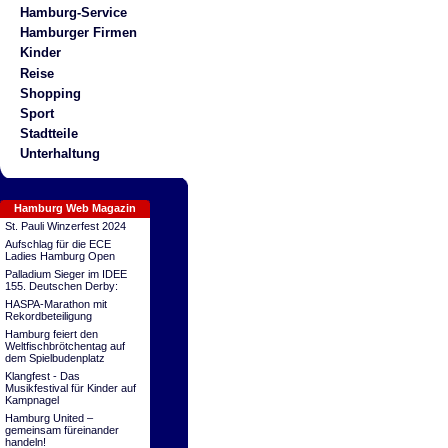
Hamburg-Service
Hamburger Firmen
Kinder
Reise
Shopping
Sport
Stadtteile
Unterhaltung
Hamburg Web Magazin
St. Pauli Winzerfest 2024
Aufschlag für die ECE
Ladies Hamburg Open
Palladium Sieger im IDEE
155. Deutschen Derby:
HASPA-Marathon mit
Rekordbeteiligung
Hamburg feiert den
Weltfischbrötchentag auf
dem Spielbudenplatz
Klangfest - Das
Musikfestival für Kinder auf
Kampnagel
Hamburg United –
gemeinsam füreinander
handeln!