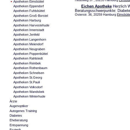
Heußweg 37 , 20255 Hamburg
Eimsbüt
Apotheken Eimsbüttel
Eichen Apotheke
Herzlich W
Apotheken Eppendorf
Beratungsschwerpunkte: Diabetes
Apotheken Fuhlsbüttel
Osterstr. 36, 20259 Hamburg
Eimsbütte
Apotheken Groß-Borstel
Apotheken Harburg
Apotheken Harvestehude
Apotheken Innenstadt
Apotheken Jenfeld
Apotheken Langenhorn
Apotheken Meiendorf
Apotheken Neugraben
Apotheken Poppenbüttel
Apotheken Rahlstedt
Apotheken Reinbek
Apotheken Rothenbaum
Apotheken Schnelsen
Apotheken St.Georg
Apotheken St.Pauli
Apotheken Volksdorf
Apotheken Wandsbek
Apotheken Winterhude
Ärzte
Augenoptiker
Autogenes Training
Diabetes
Eheberatung
Entspannung
Esoterik