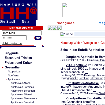
Mein Hamburg Web
Hamburg Web
>
Webguide
>
Ge
Jetzt registrieren!
Seite in der Rubrik Apotheke
Cityguide
Jungborn-Apotheke in Ha
Essen und Trinken
Schulterblatt 14, 20357 Hamburg
Ster
Freizeit und Kultur
VITA Apotheke
Im Herzen vo
Gesundheit
sind wir seit 1999 zu Hause und 
Akupunktur
Jeder Mensch ist
...
Heußweg 37, 20255 Hamburg , Telefon
Aloe Vera
Tags:
Apotheke
Beratung
Erkrankung
Apotheken
Eimsbütteler-Apotheke
Besu
Apotheken Altona
intereWir haben den Anspruch, 
Apotheken Barmbek
über die umfangreichen
...
Apotheken Bergedorf
Osterstraße 16, 20259 Hamburg
Eimsb
Apotheken Billstedt
Vita-Apotheke Eimsbüttel
I
Apotheken Blankenese
Ihre Gesundheit betreffen.
Apotheken Bramfeld