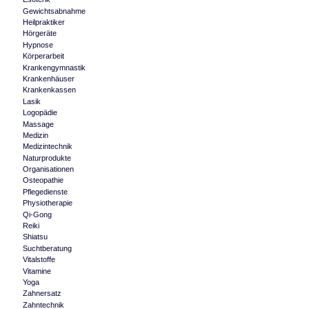
Gewichtsabnahme
Heilpraktiker
Hörgeräte
Hypnose
Körperarbeit
Krankengymnastik
Krankenhäuser
Krankenkassen
Lasik
Logopädie
Massage
Medizin
Medizintechnik
Naturprodukte
Organisationen
Osteopathie
Pflegedienste
Physiotherapie
Qi-Gong
Reiki
Shiatsu
Suchtberatung
Vitalstoffe
Vitamine
Yoga
Zahnersatz
Zahntechnik