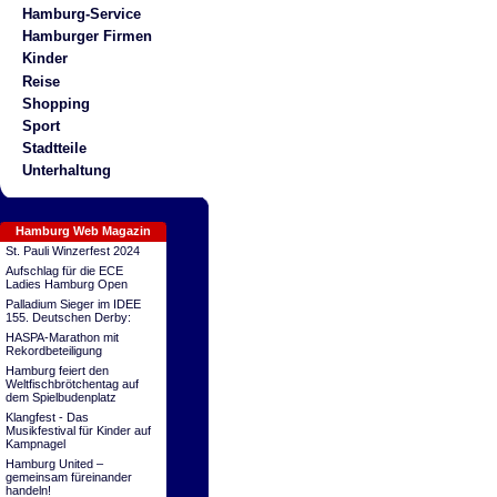
Hamburg-Service
Hamburger Firmen
Kinder
Reise
Shopping
Sport
Stadtteile
Unterhaltung
Hamburg Web Magazin
St. Pauli Winzerfest 2024
Aufschlag für die ECE
Ladies Hamburg Open
Palladium Sieger im IDEE
155. Deutschen Derby:
HASPA-Marathon mit
Rekordbeteiligung
Hamburg feiert den
Weltfischbrötchentag auf
dem Spielbudenplatz
Klangfest - Das
Musikfestival für Kinder auf
Kampnagel
Hamburg United –
gemeinsam füreinander
handeln!