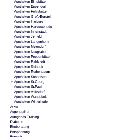
Apotheken Eimsbüttel
Apotheken Eppendorf
Apotheken Fuhlsbüttel
Apotheken Groß-Borstel
Apotheken Harburg
Apotheken Harvestehude
Apotheken Innenstadt
Apotheken Jenfeld
Apotheken Langenhorn
Apotheken Meiendorf
Apotheken Neugraben
Apotheken Poppenbüttel
Apotheken Rahlstedt
Apotheken Reinbek
Apotheken Rothenbaum
Apotheken Schnelsen
Apotheken St.Georg
Apotheken St.Pauli
Apotheken Volksdorf
Apotheken Wandsbek
Apotheken Winterhude
Ärzte
Augenoptiker
Autogenes Training
Diabetes
Eheberatung
Entspannung
Esoterik