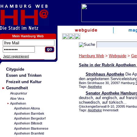
Mein Hamburg Web
Hamburg Web
>
Webguide
>
Ge
Jetzt registrieren!
Seite in der Rubrik Apotheke
Cityguide
Strohhaus Apotheke
Die Apo
Essen und Trinken
den angebotenen Serviceleistun
Freizeit und Kultur
Beim Strohhause 30, 20097 Hamburg
Tags:
Apotheke
Gesundheit
Senator Apotheke Hambur
Akupunktur
deutsch, auf englisch, auf franzö
Aloe Vera
schwedisch, auf türkisch...
Apotheken
Glockengießerwall 8-10, 20095 Hamb
Apotheken Altona
Tags:
Apotheke
Innenstadt
Apotheken Barmbek
Apotheken Bergedorf
Apotheken Billstedt
Apotheken Blankenese
Apotheken Bramfeld