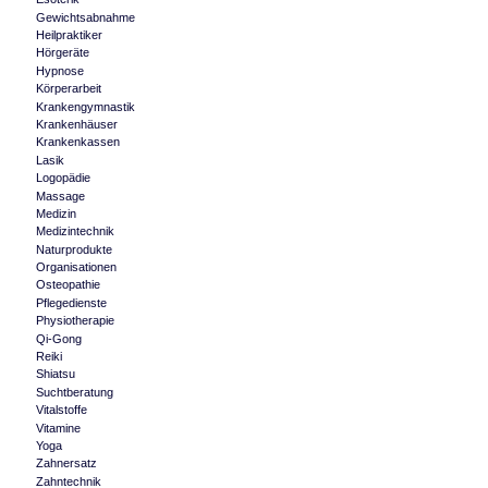
Gewichtsabnahme
Heilpraktiker
Hörgeräte
Hypnose
Körperarbeit
Krankengymnastik
Krankenhäuser
Krankenkassen
Lasik
Logopädie
Massage
Medizin
Medizintechnik
Naturprodukte
Organisationen
Osteopathie
Pflegedienste
Physiotherapie
Qi-Gong
Reiki
Shiatsu
Suchtberatung
Vitalstoffe
Vitamine
Yoga
Zahnersatz
Zahntechnik