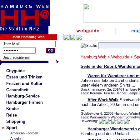
Mein Hamburg Web
Hamburg Web
>
Webguide
>
Spo
Jetzt registrieren!
Seite in der Rubrik Wandern 
Cityguide
Waren für Wanderer und m
Essen und Trinken
Jahren des letzten Jahrhunderts 
Freizeit und Kultur
unter vielem anderen Shirts
...
Gesundheit
Brockmannsweg 2a, 20146 Hamburg Ro
Tags:
Keramik
Tasche
Becher
Lampe
Hamburg-Service
After Work Walk
Sportwander
Hamburger Firmen
nach der Arbeit, 20 km in und u
Kinder
...
Goldbekufer 6, 22303 Hamburg
Winter
Reise
Tags: Weitwandern Wandern Schnellw
Shopping
Bewertung:
Sport
Hamburger Wanderverein e
Hamburg und dem Umland.
American Football
Angeln