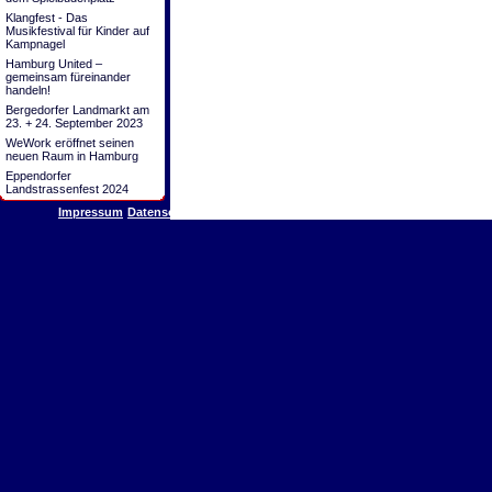
Klangfest - Das
Musikfestival für Kinder auf
Kampnagel
Hamburg United –
gemeinsam füreinander
handeln!
Bergedorfer Landmarkt am
23. + 24. September 2023
WeWork eröffnet seinen
neuen Raum in Hamburg
Eppendorfer
Landstrassenfest 2024
Impressum
Datenschutz