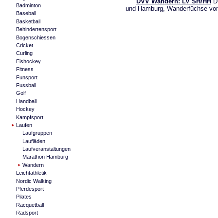
DVV Wandern: LV SH/HH
DV
Badminton
und Hamburg, Wanderfüchse vo
Baseball
Basketball
Behindertensport
Bogenschiessen
Cricket
Curling
Eishockey
Fitness
Funsport
Fussball
Golf
Handball
Hockey
Kampfsport
Laufen
Laufgruppen
Laufläden
Laufveranstaltungen
Marathon Hamburg
Wandern
Leichtathletik
Nordic Walking
Pferdesport
Pilates
Racquetball
Radsport