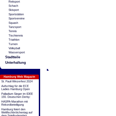
Reitsport
Schach
Skisport
Sportstätten
Sportvereine
Squash
Tanzsport
Tennis
Tischtennis
Triathlon
Turnen
Volleyball
Wassersport
Stadtteile
Unterhaltung
Hamburg Web Magazin
St. Pauli Winzerfest 2024
Aufschlag für die ECE
Ladies Hamburg Open
Palladium Sieger im IDEE
155. Deutschen Derby:
HASPA-Marathon mit
Rekordbeteiligung
Hamburg feiert den
Weltfischbrötchentag auf
dem Spielbudenplatz