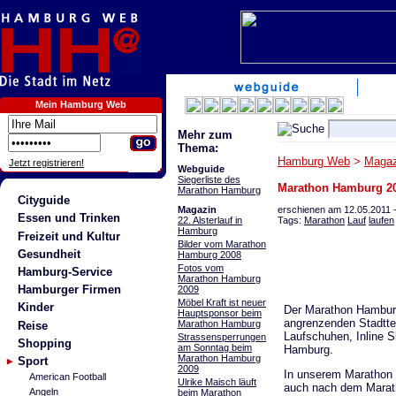
Mein Hamburg Web
Mehr zum
Thema:
Hamburg Web
>
Magaz
Jetzt registrieren!
Webguide
Siegerliste des
Marathon Hamburg 201
Marathon Hamburg
Cityguide
erschienen am 12.05.2011 
Magazin
Essen und Trinken
Tags:
Marathon
Lauf
laufen
22. Alsterlauf in
Hamburg
Freizeit und Kultur
Bilder vom Marathon
Gesundheit
Hamburg 2008
Fotos vom
Hamburg-Service
Marathon Hamburg
Hamburger Firmen
2009
Möbel Kraft ist neuer
Kinder
Der Marathon Hamburg 
Hauptsponsor beim
angrenzenden Stadttei
Marathon Hamburg
Reise
Laufschuhen, Inline S
Strassensperrungen
Shopping
am Sonntag beim
Hamburg.
Marathon Hamburg
Sport
2009
In unserem Marathon 
American Football
Ulrike Maisch läuft
auch nach dem Maratho
Angeln
beim Marathon