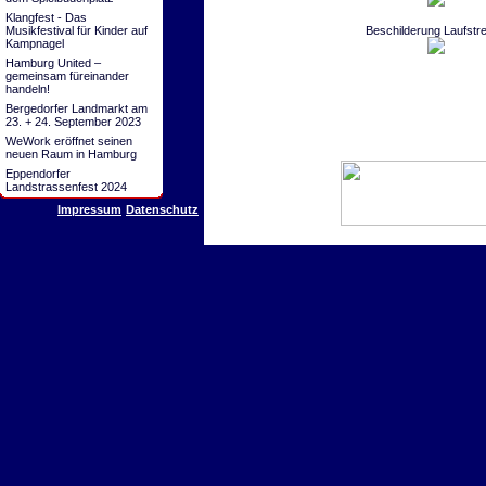
Klangfest - Das
Musikfestival für Kinder auf
Beschilderung Laufstr
Kampnagel
Hamburg United –
gemeinsam füreinander
handeln!
Bergedorfer Landmarkt am
23. + 24. September 2023
WeWork eröffnet seinen
neuen Raum in Hamburg
Eppendorfer
Landstrassenfest 2024
Impressum
Datenschutz