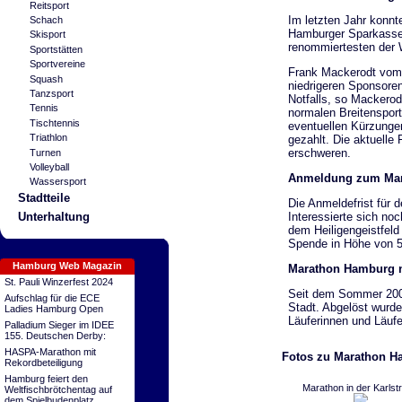
Reitsport
Im letzten Jahr konnt
Schach
Hamburger Sparkasse 
Skisport
renommiertesten der We
Sportstätten
Sportvereine
Frank Mackerodt vom 
Squash
niedrigeren Sponsore
Tanzsport
Notfalls, so Mackero
Tennis
normalen Breitensport
Tischtennis
eventuellen Kürzungen
Triathlon
gezahlt. Die aktuell
erschweren.
Turnen
Volleyball
Anmeldung zum Mara
Wassersport
Stadtteile
Die Anmeldefrist für 
Unterhaltung
Interessierte sich no
dem Heiligengeistfeld
Spende in Höhe von 
Hamburg Web Magazin
Marathon Hamburg n
St. Pauli Winzerfest 2024
Seit dem Sommer 2009
Aufschlag für die ECE
Stadt. Abgelöst wurd
Ladies Hamburg Open
Läuferinnen und Läuf
Palladium Sieger im IDEE
155. Deutschen Derby:
HASPA-Marathon mit
Fotos zu Marathon Ha
Rekordbeteiligung
Hamburg feiert den
Marathon in der Karlst
Weltfischbrötchentag auf
dem Spielbudenplatz