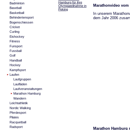
Hamburg für ihre
Badminton
Marathonvideo vom 
Olympiateilnahme in
Baseball
Peking
Basketball
In unserem Marathonv
dem Jahr 2006 zusam
Behindertensport
Bogenschiessen
Cricket
Curling
Eishockey
Fitness
Funsport
Fussball
Golf
Handball
Hockey
Kampfsport
Laufen
Laufgruppen
Laufläden
Laufveranstaltungen
Marathon Hamburg
Wandern
Leichtathletik
Nordic Walking
Pferdesport
Pilates
Racquetball
Radsport
Marathon Hamburg 