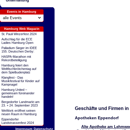
Unterhaltung
Events in Hamburg
Hamburg Web Magazin
St. Pauli Winzerfest 2024
Aufschlag für die ECE
Ladies Hamburg Open
Palladium Sieger im IDEE
155. Deutschen Derby:
HASPA-Marathon mit
Rekordbeteiligung
Hamburg feiert den
Weltfischbrötchentag auf
dem Spielbudenplatz
Klangfest - Das
Musikfestival für Kinder auf
Kampnagel
Hamburg United –
gemeinsam füreinander
handeln!
Bergedorfer Landmarkt am
23. + 24. September 2023
Geschäfte und Firmen i
WeWork eröffnet seinen
neuen Raum in Hamburg
Apotheken Eppendorf
Eppendorfer
Landstrassenfest 2024
Alte Apotheke am Lehmwe
Impressum
Datenschutz