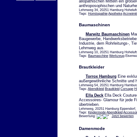
allopathischen Mitteln ein größ
anthroposophischen und Naturhei
Lehmweg 34, 20251 Hamburg Hoheluft,
Tags:
Homöopathie
Apotheke
Arzneimit
Baumaschinen
Marwitz Baumaschinen
Mar
Baugewerbe, Handwerksbetriebe
Industrie, dem Rohrleitungs-, T
Lehmweg aus.
Lehmweg 10, 20251 Hamburg Hoheluft, 
Tags:
Baumaschine
Werkzeug
Eisenwa
Brautkleider
Torrox Hamburg
Eine exklus
außergewöhnliche Schnitte und h
Lehmweg 54, 20251 Hamburg Hamburg H
Tags:
Abendkleid
Brautkleid
Corsage
H
Ella Deck
Ella Deck Couture-
Accessoires- Glamour für jede Fi
übertrieben.
Lehmweg, 20251 Hamburg Eppendorf, T
Tags:
Kindermode
Abendkleid
Accessoi
Bewertung:
Jetzt bewerten
Damenmode