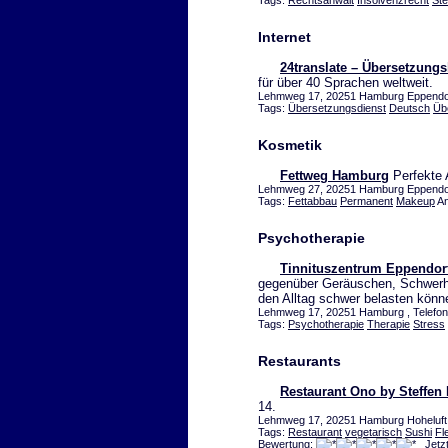
Tags:
Rechtsanwalt
Insolvenzrecht
Ste
Internet
24translate – Übersetzung
für über 40 Sprachen weltweit.
Lehmweg 17, 20251 Hamburg Eppendorf
Tags:
Übersetzungsdienst
Deutsch
Üb
Kosmetik
Fettweg Hamburg
Perfekte 
Lehmweg 27, 20251 Hamburg Eppendorf
Tags:
Fettabbau
Permanent
Makeup
An
Psychotherapie
Tinnituszentrum Eppendor
gegenüber Geräuschen, Schwerhö
den Alltag schwer belasten könn
Lehmweg 17, 20251 Hamburg , Telefon
Tags:
Psychotherapie
Therapie
Stress
Restaurants
Restaurant Ono by Steffen
14.
Lehmweg 17, 20251 Hamburg Hoheluft,
Tags:
Restaurant
vegetarisch
Sushi
Fl
Bewertung:
Jetz