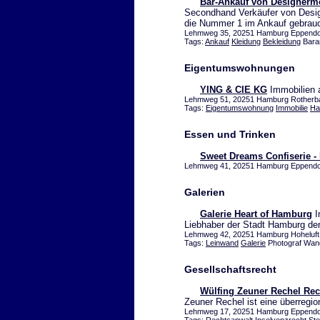
Bar-Ankauf von Designerm
Secondhand Verkäufer von Desig
die Nummer 1 im Ankauf gebrau
Lehmweg 35, 20251 Hamburg Eppendorf
Tags:
Ankauf
Kleidung
Bekleidung
Bara
Eigentumswohnungen
YING & CIE KG
Immobilien 
Lehmweg 51, 20251 Hamburg Rotherba
Tags:
Eigentumswohnung
Immobilie
Ha
Essen und Trinken
Sweet Dreams Confiserie - 
Lehmweg 41, 20251 Hamburg Eppendorf,
Galerien
Galerie Heart of Hamburg
I
Liebhaber der Stadt Hamburg de
Lehmweg 42, 20251 Hamburg Hoheluft
Tags:
Leinwand
Galerie
Photograf Wan
Gesellschaftsrecht
Wülfing Zeuner Rechel Rec
Zeuner Rechel ist eine überregio
Lehmweg 17, 20251 Hamburg Eppendorf