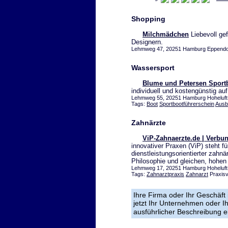
Shopping
Milchmädchen
Liebevoll gef
Designern.
Lehmweg 47, 20251 Hamburg Eppendorf,
Wassersport
Blume und Petersen Sport
individuell und kostengünstig auf
Lehmweg 55, 20251 Hamburg Hoheluft,
Tags:
Boot
Sportbootführerschein
Ausb
Zahnärzte
ViP-Zahnaerzte.de | Verbun
innovativer Praxen (ViP) steht f
dienstleistungsorientierter zahnä
Philosophie und gleichen, hohen
Lehmweg 17, 20251 Hamburg Hoheluft
Tags:
Zahnarztpraxis
Zahnarzt
Praxis
Ihre Firma oder Ihr Geschäft 
jetzt Ihr Unternehmen oder 
ausführlicher Beschreibung e