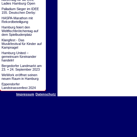
Ladies Hamburg Open
Palladium Sieger im IDEE
155. Deutschen Derby:
HASPA-Marathon mit
Rekordbeteiligung
Hamburg feiert den
Weltfischbrötchentag auf
dem Spielbudenplatz
Klangfest - Das
Musikfestival für Kinder auf
Kampnagel
Hamburg United –
gemeinsam füreinander
handeln!
Bergedorfer Landmarkt am
23. + 24. September 2023
WeWork eröffnet seinen
neuen Raum in Hamburg
Eppendorfer
Landstrassenfest 2024
Impressum
Datenschutz