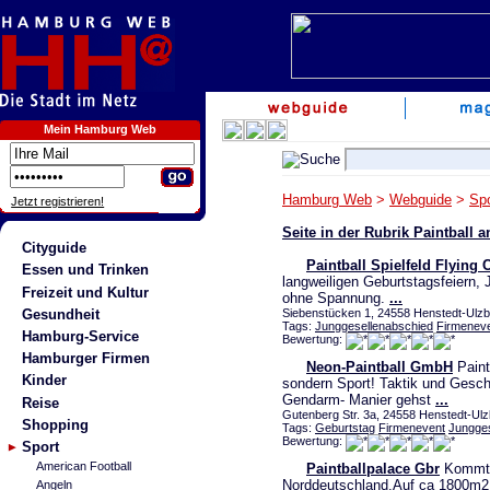
Mein Hamburg Web
Hamburg Web
>
Webguide
>
Spo
Jetzt registrieren!
Seite in der Rubrik Paintball 
Cityguide
Paintball Spielfeld Flying 
Essen und Trinken
langweiligen Geburtstagsfeiern
Freizeit und Kultur
ohne Spannung.
...
Gesundheit
Siebenstücken 1, 24558 Henstedt-Ulzbu
Tags:
Junggesellenabschied
Firmenev
Hamburg-Service
Bewertung:
Hamburger Firmen
Neon-Paintball GmbH
Paintb
Kinder
sondern Sport! Taktik und Geschi
Gendarm- Manier gehst
...
Reise
Gutenberg Str. 3a, 24558 Henstedt-Ulz
Shopping
Tags:
Geburtstag
Firmenevent
Jungges
Bewertung:
Sport
American Football
Paintballpalace Gbr
Kommt z
Norddeutschland.Auf ca 1800m2 k
Angeln