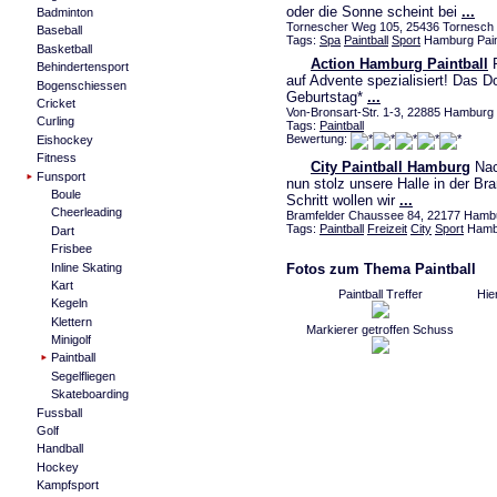
oder die Sonne scheint bei
...
Badminton
Tornescher Weg 105, 25436 Tornesch ,
Baseball
Tags:
Spa
Paintball
Sport
Hamburg Pain
Basketball
Action Hamburg Paintball
P
Behindertensport
auf Advente spezialisiert! Das 
Bogenschiessen
Geburtstag*
...
Cricket
Von-Bronsart-Str. 1-3, 22885 Hamburg 
Curling
Tags:
Paintball
Bewertung:
Eishockey
Fitness
City Paintball Hamburg
Nac
Funsport
nun stolz unsere Halle in der B
Boule
Schritt wollen wir
...
Cheerleading
Bramfelder Chaussee 84, 22177 Ham
Tags:
Paintball
Freizeit
City
Sport
Hamb
Dart
Frisbee
Inline Skating
Fotos zum Thema Paintball
Kart
Paintball Treffer
Hie
Kegeln
Klettern
Markierer getroffen Schuss
Minigolf
Paintball
Segelfliegen
Skateboarding
Fussball
Golf
Handball
Hockey
Kampfsport