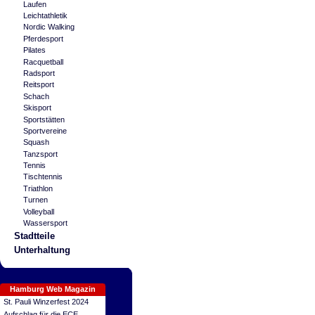
Laufen
Leichtathletik
Nordic Walking
Pferdesport
Pilates
Racquetball
Radsport
Reitsport
Schach
Skisport
Sportstätten
Sportvereine
Squash
Tanzsport
Tennis
Tischtennis
Triathlon
Turnen
Volleyball
Wassersport
Stadtteile
Unterhaltung
Hamburg Web Magazin
St. Pauli Winzerfest 2024
Aufschlag für die ECE