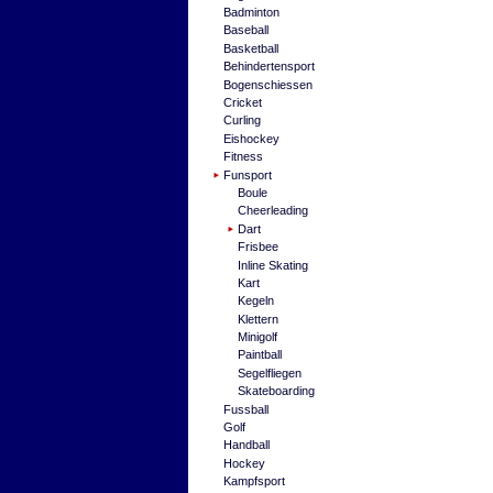
Badminton
Baseball
Basketball
Behindertensport
Bogenschiessen
Cricket
Curling
Eishockey
Fitness
Funsport
Boule
Cheerleading
Dart
Frisbee
Inline Skating
Kart
Kegeln
Klettern
Minigolf
Paintball
Segelfliegen
Skateboarding
Fussball
Golf
Handball
Hockey
Kampfsport