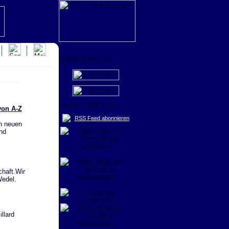
von A-Z
RSS Feed abonnieren
ch neuen
nd
haft.Wir
Wedel.
llard