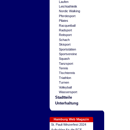
Laufen
Leichtathletik
Nordic Walking
Pferdesport
Pilates
Racquetball
Radsport
Reitsport
Schach
Skisport
Sportstätten
Sportvereine
Squash
Tanzsport
Tennis
Tischtennis
Triathlon
Turnen
Volleyball
Wassersport
Stadtteile
Unterhaltung
Hamburg Web Magazin
St. Pauli Winzerfest 2024
Aufschlag für die ECE