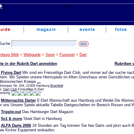
mburg Web
>
Webguide
>
Sport
>
Funsport
>
Dart
te in der Rubrik Dart anmelden
Rubriken 
Flying Dart
Wir sind ein Freizeitliga Dart Club, und immer auf der suche na
tern. Wir Spielen unsere Heimspiele im Alten Grenzhaus einer Gemütlichen u
ditionsreichen Kneipe
...
ilshooper Str. 254, 22309 Hamburg
Bramfeld
s:
Dart
Club
Freizeitliga E-Dart
ertung:
Mitternachts Darter
E-Dart Mannschaft aus Hamburg und Wedel.Die Mannsc
r uns.Unsere Spiele.aktuelle Tabelle.Dartgeschehen im Bereich Rissen und 
Tripple-out
Das Hamburger Dart Magazin
5o1 & more
Steel Dart in Hamburg
ALFA Darts 2006
24 Stunden am Tag können Sie hier Darts und jetzt auch Bi
ie Kicker Equipment einkaufen.