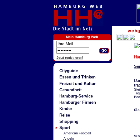
Mein Hamburg Web
Ha
Jetzt registrieren!
Sei
Cityguide
Essen und Trinken
Dar
Freizeit und Kultur
tra
Gesundheit
Ste
Tag
Hamburg-Service
Bew
Hamburger Firmen
Kinder
übe
Reise
Shopping
Sport
American Football
sow
Angeln