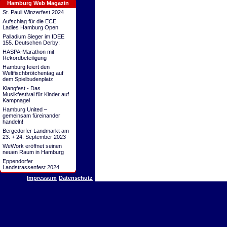
Hamburg Web Magazin
St. Pauli Winzerfest 2024
Aufschlag für die ECE
Ladies Hamburg Open
Palladium Sieger im IDEE
155. Deutschen Derby:
HASPA-Marathon mit
Rekordbeteiligung
Hamburg feiert den
Weltfischbrötchentag auf
dem Spielbudenplatz
Klangfest - Das
Musikfestival für Kinder auf
Kampnagel
Hamburg United –
gemeinsam füreinander
handeln!
Bergedorfer Landmarkt am
23. + 24. September 2023
WeWork eröffnet seinen
neuen Raum in Hamburg
Eppendorfer
Landstrassenfest 2024
Impressum
Datenschutz