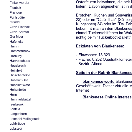
Osterfeuern beiwohnen, die seit 
Finkenwerder
lodern. Davon abgesehen ist in de
Flottbek
Francop
Brötchen, Kuchen und Souvenir
Fuhlsbüttel
23) oder im "Café Thali" (Süllbe
Grindel
Klingenberg 34) oder im "Dal Fab
Groß Flottbek
bekommt man an den Blankenese
Groß-Borstel
einmal Tuckerschiffchen im Walz
Gut Moor
richtig beim "Tuckerboot-Ballett
Hafencity
Eckdaten von Blankenese:
Hamm
Hammerbrook
- Einwohner: 13.323
Harburg
- Fläche: 8,252 Quadratkilometer
Harvestehude
- Bezirk: Altona
Hausbruch
Heimfeld
Seite in der Rubrik Blankene
Hinschenfelde
Hoheluft Ost
blankenese-world
blankenes
Hoheluft West
Geschäftswelt. Dieser virtuelle 
Hohenfelde
Internet
Horn
Blankenese Online
Interess
Hummelsbüttel
Iserbrook
Jenfeld
Langenhorn
Lemsahl Mellingstedt
Lohbrügge
Lokstedt