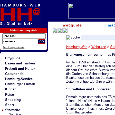
Mein Hamburg Web
Hamburg Web
>
Webguide
>
Sta
Jetzt registrieren!
Blankenese - ein vornehmes F
Cityguide
Im Jahr 1258 entstand im Fischer
Essen und Trinken
eine Burg über der strategisch b
Freizeit und Kultur
diesem Ort, die erste Burg wurde
Gesundheit
die Grafen von Schauenburg. Ihn
Blankenese ein halbes Jahrtause
Hamburg-Service
Zeiten wichtige Elbfähre erwähnt
Hamburger Firmen
Sturmfluten und Elbbrücken
Kinder
Reise
Damals ragte unterhalb des 75 M
Shopping
"blanke Nees" (Nees = Nase), in 
Sturmflut etlichen Menschen da
Sport
Blankenese mit sich riss. Zwei 
Stadtteile
Sturmflut gegeben.
Allermöhe