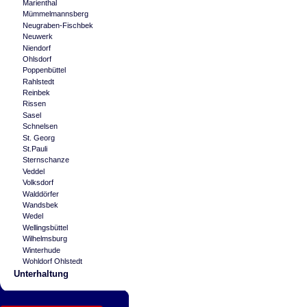
Marienthal
Mümmelmannsberg
Neugraben-Fischbek
Neuwerk
Niendorf
Ohlsdorf
Poppenbüttel
Rahlstedt
Reinbek
Rissen
Sasel
Schnelsen
St. Georg
St.Pauli
Sternschanze
Veddel
Volksdorf
Walddörfer
Wandsbek
Wedel
Wellingsbüttel
Wilhelmsburg
Winterhude
Wohldorf Ohlstedt
Unterhaltung