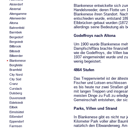
Alsterdorf
Blankenese entwickelte sich zum
Alstertal
Handelsreeder, deren Flotte um 1
Altengamme
Blankenese ihren Standort. Nac
entschieden wurde, entstand 189
Altenwerder
Elbbrücken gebaut wurden (1872 
Altona
allerdings seine Bedeutung als b
Bahrenfeld
Barmbek
Godeffroys nach Altona
Bergedorf
Bergstedt
Um 1900 wurde Blankenese mehr
Billbrook
Dampfschiffära brachte finanzie
Billstedt
wie die Godeffroys, die Villen 
Billwerder
1937 eingemeindet wurde und zu 
Blankenese
wenig begeistert.
Borgfelde
4864 Stufen
Bramfeld
City Nord
Das Treppenviertel ist der ältes
City Süd
Fischer und Lotsen erschlossen
Cranz
es bis heute nur zwei Straßen g
Curslack
mit langen Treppen und insgesa
Dulsberg
meisten Dinge zu Fuß zu erledi
Duvenstedt
Gemeinschaft entstehen, der s
Eidelstedt
Eilbek
Parks, Villen und Strand
Eimsbüttel
In Blankenese gibt es nicht nur 
Eißendorf
Kilometer Park voller alter Bau
Eppendorf
natürlich den Elbwanderweg. Am
Farmsen