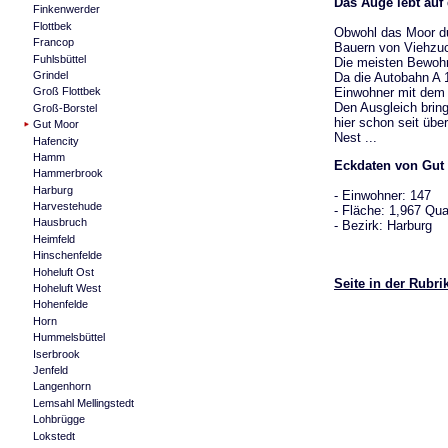
Das Auge lebt auf
Finkenwerder
Flottbek
Obwohl das Moor du
Francop
Bauern von Viehzuch
Fuhlsbüttel
Die meisten Bewohne
Grindel
Da die Autobahn A 1
Einwohner mit dem 
Groß Flottbek
Den Ausgleich bring
Groß-Borstel
hier schon seit übe
Gut Moor
Nest ...
Hafencity
Hamm
Eckdaten von Gut
Hammerbrook
Harburg
- Einwohner: 147
Harvestehude
- Fläche: 1,967 Qua
Hausbruch
- Bezirk: Harburg
Heimfeld
Hinschenfelde
Hoheluft Ost
Seite in der Rubr
Hoheluft West
Hohenfelde
Horn
Hummelsbüttel
Iserbrook
Jenfeld
Langenhorn
Lemsahl Mellingstedt
Lohbrügge
Lokstedt