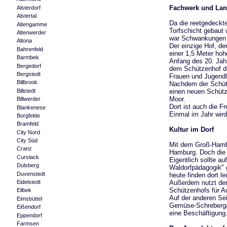
Fachwerk und Lan
Alsterdorf
Alstertal
Da die reetgedeckt
Altengamme
Torfschicht gebaut
Altenwerder
war Schwankungen 
Altona
Der einzige Hof, de
Bahrenfeld
einer 1,5 Meter h
Barmbek
Anfang des 20. Jah
Bergedorf
dem Schützenhof der
Bergstedt
Frauen und Jugendl
Billbrook
Nachdem der Schütz
Billstedt
einen neuen Schütz
Moor.
Billwerder
Dort ist auch die F
Blankenese
Einmal im Jahr wir
Borgfelde
Bramfeld
Kultur im Dorf
City Nord
City Süd
Mit dem Groß-Hamb
Cranz
Hamburg. Doch die d
Curslack
Eigentlich sollte a
Dulsberg
Waldorfpädagogik" 
Duvenstedt
heute finden dort l
Außerdem nutzt der
Eidelstedt
Schützenhofs für A
Eilbek
Auf der anderen Sei
Eimsbüttel
Gemüse-Schrebergar
Eißendorf
eine Beschäftigung
Eppendorf
Farmsen