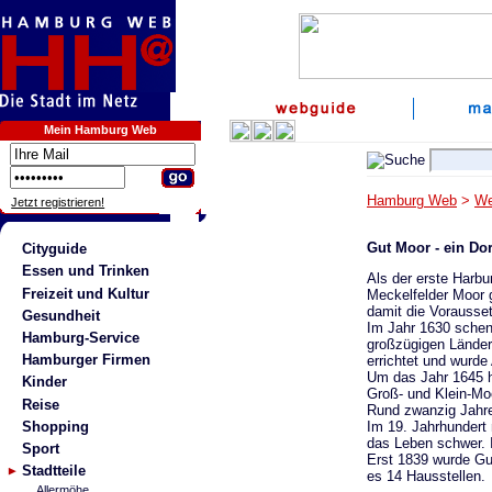
Mein Hamburg Web
Hamburg Web
>
We
Jetzt registrieren!
Gut Moor - ein Dor
Cityguide
Essen und Trinken
Als der erste Harb
Freizeit und Kultur
Meckelfelder Moor 
damit die Vorausset
Gesundheit
Im Jahr 1630 schen
Hamburg-Service
großzügigen Länder
Hamburger Firmen
errichtet und wurde
Um das Jahr 1645 h
Kinder
Groß- und Klein-Mo
Reise
Rund zwanzig Jahre
Shopping
Im 19. Jahrhundert
das Leben schwer. I
Sport
Erst 1839 wurde Gu
Stadtteile
es 14 Hausstellen.
Allermöhe