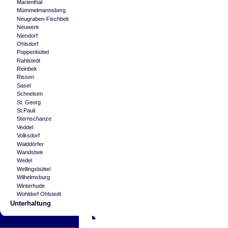
Marienthal
Mümmelmannsberg
Neugraben-Fischbek
Neuwerk
Niendorf
Ohlsdorf
Poppenbüttel
Rahlstedt
Reinbek
Rissen
Sasel
Schnelsen
St. Georg
St.Pauli
Sternschanze
Veddel
Volksdorf
Walddörfer
Wandsbek
Wedel
Wellingsbüttel
Wilhelmsburg
Winterhude
Wohldorf Ohlstedt
Unterhaltung