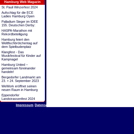
Hamburg Web Magazin
St. Pauli Winzerfest 2024
Aufschlag für die ECE
Ladies Hamburg Open
Palladium Sieger im IDEE
155. Deutschen Derby:
HASPA-Marathon mit
Rekordbeteiligung
Hamburg feiert den
Weltfischbrötchentag auf
dem Spielbudenplatz
Klangfest - Das
Musikfestival für Kinder auf
Kampnagel
Hamburg United –
gemeinsam füreinander
handeln!
Bergedorfer Landmarkt am
23. + 24. September 2023
WeWork eröffnet seinen
neuen Raum in Hamburg
Eppendorfer
Landstrassenfest 2024
Impressum
Datenschutz