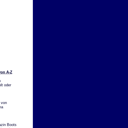
von A-Z
n
lt oder
 von
ma
azin Boots