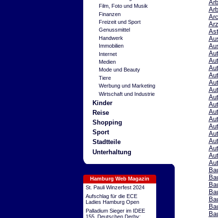
Arb
Film, Foto und Musik
Arb
Finanzen
Arc
Freizeit und Sport
Arz
Genussmittel
Ast
Handwerk
Aus
Au
Immobilien
Aut
Internet
Aut
Medien
Aut
Mode und Beauty
Aut
Tiere
Au
Werbung und Marketing
Aut
Wirtschaft und Industrie
Au
Kinder
Aut
Aut
Reise
Aut
Shopping
Aut
Sport
Aut
Aut
Stadtteile
Aut
Unterhaltung
Aut
Aut
Ba
Bau
Hamburg Web Magazin
Bau
St. Pauli Winzerfest 2024
Ba
Aufschlag für die ECE
Ba
Ladies Hamburg Open
Bau
Palladium Sieger im IDEE
Ba
155. Deutschen Derby: