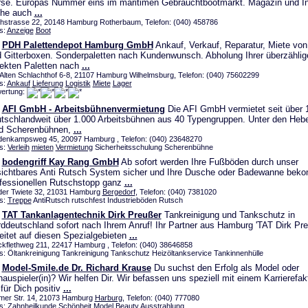
se. Europas Nummer eins im maritimen Gebrauchtbootmarkt. Magazin und In
ehe auch
...
chstrasse 22, 20148 Hamburg Rotherbaum, Telefon: (040) 458786
s:
Anzeige
Boot
PDH Palettendepot Hamburg GmbH
Ankauf, Verkauf, Reparatur, Miete von
 Gitterboxen. Sonderpaletten nach Kundenwunsch. Abholung Ihrer überzählig
ekten Paletten nach
...
Alten Schlachthof 6-8, 21107 Hamburg Wilhelmsburg, Telefon: (040) 75602299
s:
Ankauf
Lieferung
Logistik
Miete
Lager
ertung:
AFI GmbH - Arbeitsbühnenvermietung
Die AFI GmbH vermietet seit über 
tschlandweit über 1.000 Arbeitsbühnen aus 40 Typengruppen. Unter den He
nd Scherenbühnen,
...
denkampsweg 45, 20097 Hamburg , Telefon: (040) 23648270
s:
Verleih
mieten
Vermietung
Sicherheitsschulung Scherenbühne
bodengriff Kay Rang GmbH
Ab sofort werden Ihre Fußböden durch unser
ichtbares Anti Rutsch System sicher und Ihre Dusche oder Badewanne bek
fessionellen Rutschstopp ganz
...
der Twiete 32, 21031 Hamburg
Bergedorf
, Telefon: (040) 7381020
s:
Treppe
AntiRutsch rutschfest Industrieböden Rutsch
TAT Tankanlagentechnik Dirk Preußer
Tankreinigung und Tankschutz in
ddeutschland sofort nach Ihrem Anruf! Ihr Partner aus Hamburg 'TAT Dirk Pre
eitet auf diesen Spezialgebieten
...
ckflethweg 211, 22417 Hamburg , Telefon: (040) 38646858
s: Öltankreinigung Tankreinigung Tankschutz Heizöltankservice Tankinnenhülle
Model-Smile.de Dr. Richard Krause
Du suchst den Erfolg als Model oder
auspieler(in)? Wir helfen Dir. Wir befassen uns speziell mit einem Karrierefak
 für Dich positiv
...
mer Str. 14, 21073 Hamburg
Harburg
, Telefon: (040) 777080
s:
Zahnheilkunde
Schönheit
Model
Beauty
Ausstrahlung