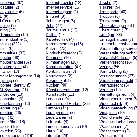
oservice
(67)
Internetprovider
(12)
Tische
(2)
ostühle
(2)
Internetservice
(15)
Tischler
(54)
rosysteme
(6)
Internetzugang
(1)
Transporte
(48)
D
(9)
Intranet
(9)
Treppen
(6)
l Center
(9)
Jahreswagen
(3)
Trockenbau
(9)
mping
(9)
Jobs
(27)
Übersetzungen
(61)
ting
(25)
Journalismus
(12)
Übersichten
(17)
Produktion
(12)
Kaffee
(17)
Umzüge
(88)
mieindustrie
(3)
Kältetechnik
(4)
Umzugskartons
(7)
aching
(222)
Karriereberatung
(13)
Unternehmensberatu
mics
(6)
Katzen
(23)
Veranstaltungsservic
mmunities
(32)
Kindschaftsrecht
(3)
Veranstaltungstechni
mputer
(40)
Klempner
(10)
Verkaufsförderung
(5
mputerhandel
(37)
Klimaanlagen
(10)
Verkehrsrecht
(18)
puterspiele
(4)
Kommunikation
(47)
Verlage
(56)
tainer
(13)
Kontaktlinsen
(3)
Vermarktung
(3)
ntent Management
(14)
Korrektoren
(2)
Versicherungen
(37)
pyshop
(7)
Kosmetik
(89)
Versicherungsrecht
(
porate Identity
(5)
Küchen
(40)
Vertragsrecht
(5)
M Systeme
(11)
Künstlervermittlung
(12)
Vertrieb
(12)
chdecker
(13)
Kunststoffe
(11)
Verwaltungsrecht
(4)
tenbanken
(3)
Ladenbau
(9)
Videoproduktionen
(3
enerfassung
(13)
Laminat und Parkett
(23)
Videotechnik
(9)
enrettung
(8)
Lampen
(14)
Videoüberwachung
(7
oration
(26)
Lautsprecher
(5)
Visagistik
(10)
sign
(42)
Lederwaren
(7)
Wachdienste
(21)
signmöbel
(18)
Lektorate
(8)
Warenwirtschaftssy
ssous
(15)
Limousinenservice
(10)
Wäschereien
(7)
ekteien
(26)
Linux
(10)
Wasserbetten
(5)
nstleistungen
(116)
Literatur
(29)
Webcams
(5)