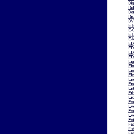
Dig
Do
Do
Dru
DV
E-
E-
E-L
E-M
ED
ED
ED
ED
Ei
Ein
Ein
Ele
Ene
Ene
En
Erb
Erd
Eve
Eve
Ev
Eve
Exi
Fa
Fah
Fah