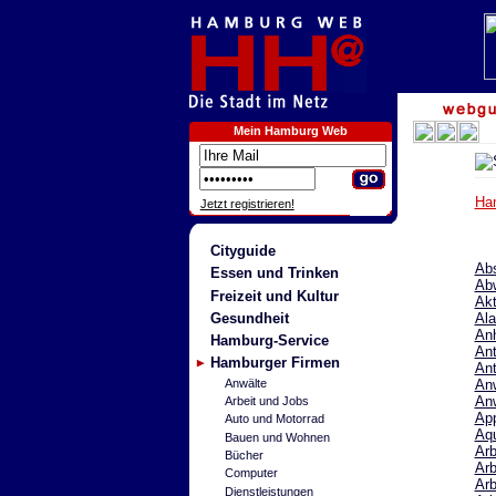
Mein Hamburg Web
Ha
Jetzt registrieren!
Cityguide
Abs
Essen und Trinken
Ab
Freizeit und Kultur
Akt
Gesundheit
Al
An
Hamburg-Service
Ant
Hamburger Firmen
Ant
Anwälte
An
Anw
Arbeit und Jobs
Ap
Auto und Motorrad
Aqu
Bauen und Wohnen
Arb
Bücher
Arb
Computer
Arb
Dienstleistungen