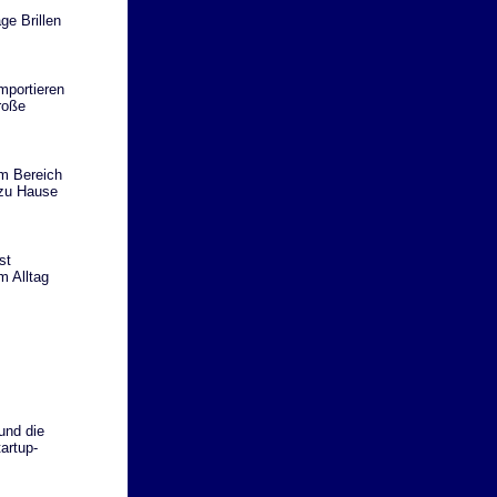
ge Brillen
mportieren
roße
m Bereich
 zu Hause
st
m Alltag
und die
artup-