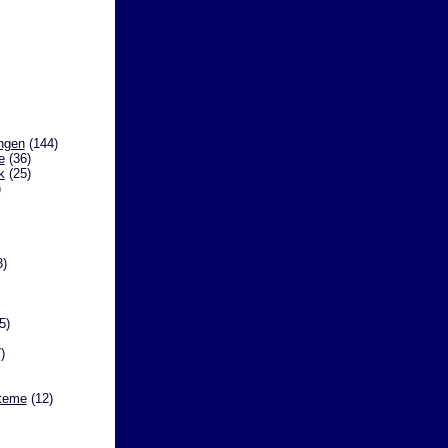
ngen
(144)
e
(36)
k
(25)
)
3)
5)
)
steme
(12)