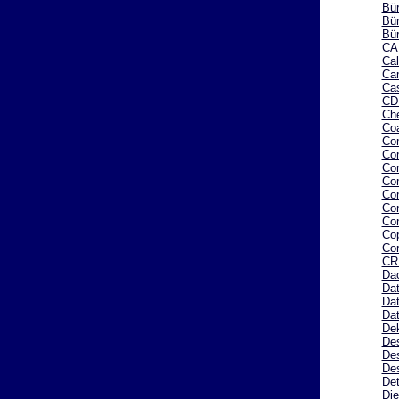
Bür
Bür
Bü
CA
Cal
Ca
Cas
CD 
Che
Co
Co
Co
Co
Co
Com
Con
Co
Co
Cor
CR
Da
Da
Dat
Dat
Dek
De
De
De
Det
Die