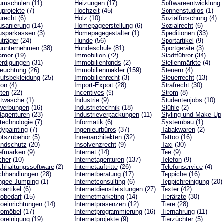
umschulen
(11)
Heizungen
(17)
Softwareentwicklung
projekte
(7)
Hochzeit
(45)
Sonnenstudios
(1)
recht
(6)
Holz
(10)
Sozialforschung
(4)
usanierung
(14)
Homepageerstellung
(6)
Sozialrecht
(6)
usparkassen
(3)
Homepagegestalter
(1)
Speditionen
(33)
träger
(24)
Hunde
(56)
Sportartikel
(9)
uunternehmen
(38)
Hundeschule
(81)
Sportgeräte
(3)
amer
(19)
Immobilien
(72)
Stadtführer
(34)
erdigungen
(31)
Immobilienfonds
(2)
Stellenmärkte
(4)
leuchtung
(26)
Immobilienmakler
(159)
Steuern
(4)
ufsbekleidung
(25)
Immobilienrecht
(3)
Steuerrecht
(13)
ton
(4)
Import-Export
(28)
Strafrecht
(30)
ten
(22)
Incentives
(9)
Strom
(8)
ttwäsche
(1)
Industrie
(9)
Studentenjobs
(10)
werbungen
(16)
Industrietechnik
(18)
Stühle
(2)
dagenturen
(23)
Industrieverpackungen
(11)
Styling und Make Up
technologie
(7)
Informatik
(6)
Systembau
(1)
ypainting
(7)
Ingenieurbüros
(37)
Tabakwaren
(2)
otszubehör
(5)
Innenarchitekten
(32)
Tattoo
(16)
andschutz
(20)
Insolvenzrecht
(9)
Taxi
(30)
efmarken
(9)
Internet
(14)
Tee
(9)
cher
(10)
Internetagenturen
(137)
Telefon
(9)
hhaltungssoftware
(2)
Internetauftritte
(26)
Telefonservice
(4)
chhandlungen
(28)
Internetberatung
(17)
Teppiche
(16)
ngee Jumping
(1)
Internetconsulting
(6)
Teppichreinigung
(20)
oartikel
(6)
Internetdienstleistungen
(27)
Texter
(42)
obedarf
(15)
Internetmarketing
(14)
Tierärzte
(30)
oeinrichtungen
(14)
Internetpräsenzen
(12)
Tiere
(28)
romöbel
(17)
Internetprogrammierung
(16)
Tiernahrung
(11)
oreinigung
(19)
Internetprojekte
(9)
Tierzüchter
(5)