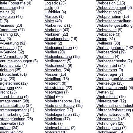
itale Fotografie
(4)
Logistik
(25)
Webdesign
(115)
lmetscher
(16)
Lotto
(2)
Webdevelopment
(8)
mains
(6)
Luftbilder
(4)
Webhosting
(9)
ckereien
(47)
Mailbox
(1)
Webpromotion
(15)
D
(5)
Maler
(49)
Webseitenerstellung
(
Business
(20)
Markenrecht
(1)
Webseitengestaltung
Commerce
(27)
Marketing
(43)
Webservice
(9)
earning
(10)
Markisen
(22)
Webspace
(3)
ail
(3)
Maschinenbau
(16)
Weine
(51)
V-Beratung
(91)
Maurer
(2)
Wellness
(38)
V-Leasing
(1)
Mediaagenturen
(7)
Werbeagenturen
(142
V-Service
(62)
Medien
(20)
Werbeartikel
(19)
V-Vermietung
(6)
Medienberatung
(15)
Werbefilm
(4)
gentumswohnungen
(6)
Medienrecht
(5)
Werbegeschenke
(2)
bruchschutz
(4)
Medizinrecht
(9)
Werbemittel
(24)
richtung
(35)
Messebau
(24)
Werbetexter
(9)
ktrotechnik
(61)
Messen
(16)
Werbeträger
(7)
rgie
(23)
Metallbau
(13)
Werbung und Market
rgietechnik
(12)
Mietrecht
(8)
Werkzeuge
(15)
tsorgung
(33)
Mietstudios
(22)
Wettbewerbsrecht
(4)
recht
(23)
Mietwagen
(7)
Wetten
(1)
- und Tiefbau
(4)
Möbel
(60)
Winterdienst
(15)
ntagenturen
(98)
Möbeltransporte
(14)
Wintergärten
(12)
ntausstattung
(37)
Mode und Beauty
(15)
Wirtschaft und Indust
entmanagement
(11)
Modedesign
(17)
Wirtschaftsberatung
(
ntmarketing
(12)
Modelagenturen
(13)
Wirtschaftsrecht
(6)
stenzgründung
(28)
Modellbau
(17)
Wissenschaft
(8)
chanwälte
(18)
Models
(7)
Wohnungen
(15)
rräder
(34)
Modeschmuck
(2)
Wohnungsbau
(7)
rschulen
(25)
Motorrad
(36)
Wohnwagen
(6)