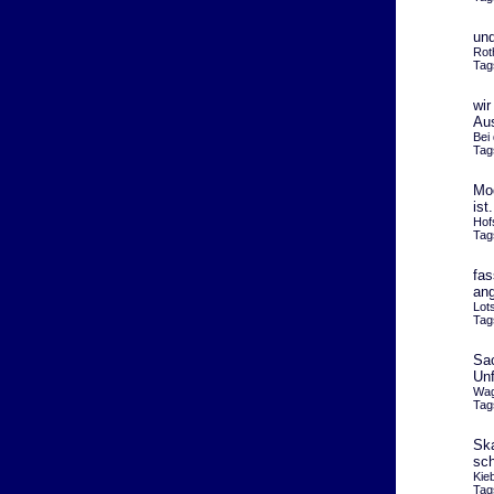
und
Rot
Tag
wir
Au
Bei
Tag
Mod
is
Hof
Tag
fas
an
Lot
Tag
Sac
Unf
Wag
Tag
Ska
sc
Kie
Tag