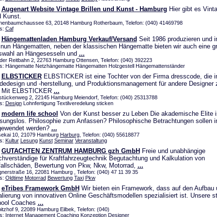
Augenart Website Vintage Brillen und Kunst - Hamburg
Hier gibt es Vinta
 Kunst.
henbaumchaussee 63, 20148 Hamburg Rotherbaum, Telefon: (040) 41469798
s:
Caf
Hängemattenladen Hamburg Verkauf/Versand
Seit 1986 produzieren und i
 nun Hängematten, neben der klassischen Hängematte bieten wir auch eine g
swahl an Hängesesseln und
...
 der Reitbahn 2, 22763 Hamburg Ottensen, Telefon: (040) 392223
s: Hängematte Netzhängematte Hängematten Holzgestell Hängemattenständer
ELBSTICKER
ELBSTICKER ist eine Tochter von der Firma dresscode, die i
edesign und -herstellung, und Produktionsmanagement für andere Designer
t. Mit ELBSTICKER
...
stückenweg 2, 22145 Hamburg Meiendorf, Telefon: (040) 25313788
s:
Design
Lohnfertigung Textilveredelung sticken
modern life school
Von der Kunst besser zu Leben Die akademische Elite i
sungslos. Philosophie zum Anfassen? Philosophische Betrachtungen sollen i
gewendet werden?
...
sekai 10, 21079 Hamburg
Harburg
, Telefon: (040) 55618877
s:
Kultur
Lesung
Kunst
Seminar
Veranstaltung
GUTACHTEN ZENTRUM HAMBURG gzh GmbH
Freie und unabhängige
hverständige für Kraftfahrzeugtechnik Begutachtung und Kalkulation von
allschäden, Bewertung von Pkw, Nkw, Motorrad,
...
nerstraße 16, 22081 Hamburg , Telefon: (040) 47 11 39 35
s:
Oldtime
Motorrad
Bewertung
Taxi
Pkw
eTribes Framework GmbH
Wir bieten ein Framework, dass auf den Aufbau 
lierung von innovativen Online Geschäftsmodellen spezialisiert ist. Unsere st
hool Coaches
...
bitzhof 9, 22089 Hamburg Eilbek, Telefon: (040)
s:
Internet
Management
Coaching
Konzeption
Designer