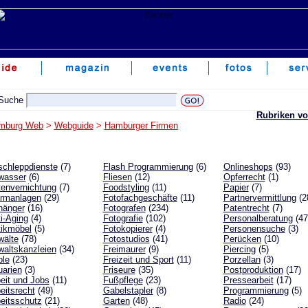
Rubriken vo
mburg Web
>
Webguide
>
Hamburger Firmen
chleppdienste
(7)
Flash Programmierung
(6)
Onlineshops
(93)
wasser
(6)
Fliesen
(12)
Opferrecht
(1)
envernichtung
(7)
Foodstyling
(11)
Papier
(7)
armanlagen
(29)
Fotofachgeschäfte
(11)
Partnervermittlung
(2
hänger
(16)
Fotografen
(234)
Patentrecht
(7)
i-Aging
(4)
Fotografie
(102)
Personalberatung
(47
ikmöbel
(5)
Fotokopierer
(4)
Personensuche
(3)
wälte
(78)
Fotostudios
(41)
Perücken
(10)
altskanzleien
(34)
Freimaurer
(9)
Piercing
(5)
ple
(23)
Freizeit und Sport
(11)
Porzellan
(3)
arien
(3)
Friseure
(35)
Postproduktion
(17)
eit und Jobs
(11)
Fußpflege
(23)
Pressearbeit
(17)
eitsrecht
(49)
Gabelstapler
(8)
Programmierung
(5)
eitsschutz
(21)
Garten
(48)
Radio
(24)