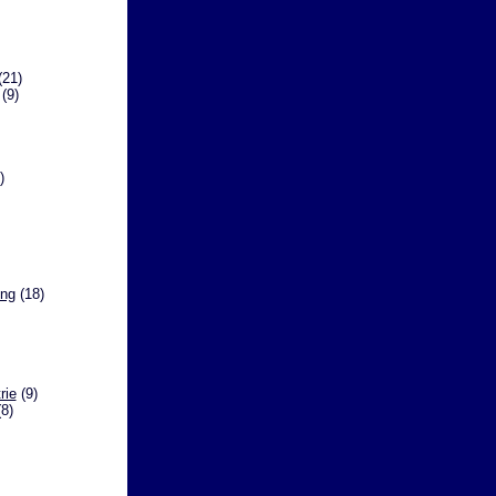
21)
(9)
)
ing
(18)
rie
(9)
8)