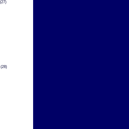
(27)
(28)