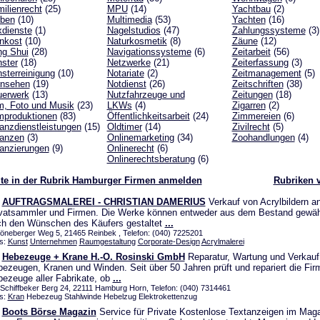
ilienrecht
(25)
MPU
(14)
Yachtbau
(2)
rben
(10)
Multimedia
(53)
Yachten
(16)
dienste
(1)
Nagelstudios
(47)
Zahlungssysteme
(3)
nkost
(10)
Naturkosmetik
(8)
Zäune
(12)
ng Shui
(28)
Navigationssysteme
(6)
Zeitarbeit
(56)
ster
(18)
Netzwerke
(21)
Zeiterfassung
(3)
sterreinigung
(10)
Notariate
(2)
Zeitmanagement
(5)
rnsehen
(19)
Notdienst
(26)
Zeitschriften
(38)
uerwerk
(13)
Nutzfahrzeuge und
Zeitungen
(18)
m, Foto und Musik
(23)
LKWs
(4)
Zigarren
(2)
mproduktionen
(83)
Öffentlichkeitsarbeit
(24)
Zimmereien
(6)
anzdienstleistungen
(15)
Oldtimer
(14)
Zivilrecht
(5)
nanzen
(3)
Onlinemarketing
(34)
Zoohandlungen
(4)
anzierungen
(9)
Onlinerecht
(6)
Onlinerechtsberatung
(6)
ite in der Rubrik Hamburger Firmen anmelden
Rubriken 
AUFTRAGSMALEREI - CHRISTIAN DAMERIUS
Verkauf von Acrylbildern a
vatsammler und Firmen. Die Werke können entweder aus dem Bestand gewäh
h den Wünschen des Käufers gestaltet
...
öneberger Weg 5, 21465 Reinbek , Telefon: (040) 7225201
s:
Kunst
Unternehmen
Raumgestaltung
Corporate-Design
Acrylmalerei
Hebezeuge + Krane H.-O. Rosinski GmbH
Reparatur, Wartung und Verkauf
ezeugen, Kranen und Winden. Seit über 50 Jahren prüft und repariert die Fir
ezeuge aller Fabrikate, ob
...
Schiffbeker Berg 24, 22111 Hamburg Horn, Telefon: (040) 7314461
s:
Kran
Hebezeug Stahlwinde Hebelzug Elektrokettenzug
Boots Börse Magazin
Service für Private Kostenlose Textanzeigen im Mag