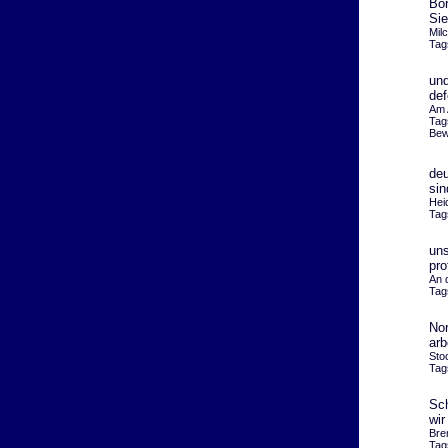
Bör
Si
Mil
Tag
und
def
Am 
Tag
Bew
deu
si
Hei
Tag
uns
pro
An 
Tag
Nor
arb
Sto
Tag
Sch
wir
Bre
Tag