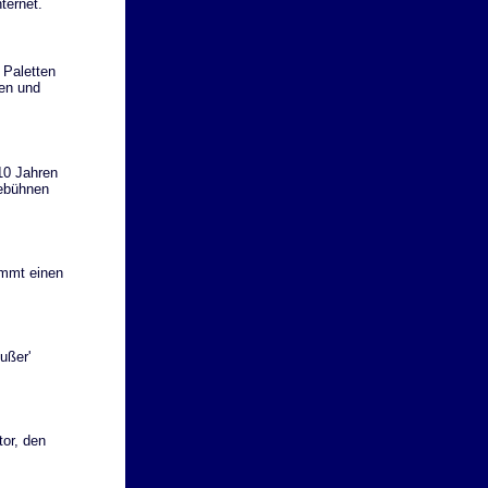
ternet.
 Paletten
en und
10 Jahren
bebühnen
ommt einen
ußer'
tor, den