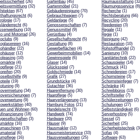
eitssicherheit
(26)
Gartenbau
(45)
Raumausstattung
(32
eitsvermittlung
(32)
Gartenmöbel
(21)
Räumungsservice
(8)
hitekten
(67)
Gebäudereinigung
(70)
Recherche
(1)
thaftungsrecht
(6)
Gebrauchtwagen
(7)
Rechtsberatung
(66)
rologie
(17)
Geldanlage
(5)
Recycling
(20)
länderrecht
(6)
Genossenschaften
(7)
Reedereien
(3)
ssenwerbung
(10)
Genussmittel
(9)
Regale
(11)
o und Motorrad
(26)
Gerüstbau
(4)
Regie
(1)
oclubs
(9)
Gesellschaftsrecht
(5)
Reinigung
(42)
oglasereien
(16)
Gestaltung
(8)
Restauration
(10)
ohändler
(22)
Gewerbeflächen
(4)
Rohstoffhandel
(2)
tohäuser
(12)
Gewerbeimmobilien
(14)
Sanierung
(10)
oleasing
(10)
Gewinnspiele
(6)
Sanitärtechnik
(22)
tomärkte
(4)
Glaser
(14)
Schauspieler
(14)
opflege
(21)
Glücksspiel
(7)
Schmuck
(41)
oreifen
(20)
Goldschmiede
(14)
Schneidereien
(17)
oselbsthilfe
(9)
Grafik
(27)
Schornsteine
(3)
oteile
(19)
Grundstücke
(4)
Schornsteinfeger
(7)
otuning
(9)
Gutachter
(36)
Schränke
(4)
overmietung
(34)
Haarentfernung
(30)
Schreibbüros
(13)
oversicherungen
(7)
Haarpflege
(5)
Schriftsteller
(7)
overwertung
(9)
Haarverlängerung
(13)
Schülerzeitungen
(2)
owerkstätten
(40)
Hamburg Fotos
(21)
Schulungen
(27)
uen und Wohnen
(60)
Handelsrecht
(3)
Selbstständigkeit
(6)
finanzierung
(18)
Handwerk
(74)
Serverhosting
(5)
gesellschaften
(3)
Hardware
(20)
Sessel
(2)
umärkte
(16)
Häuser
(9)
Sicherheit
(25)
umaschinen
(13)
Hausmakler
(12)
Sicherheitstechnik
(3
material
(6)
Hausmeisterservice
(33)
Sofas
(4)
umpflege
(16)
Hausverwaltungen
(25)
Software
(63)