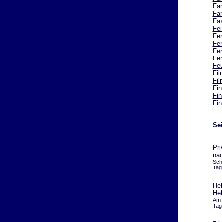
Fam
Fa
Fax
Fei
Fe
Fen
Fen
Fe
Fe
Fil
Fil
Fin
Fi
Fin
Se
Pri
nac
Sch
Tag
Heb
Heb
Am 
Tag